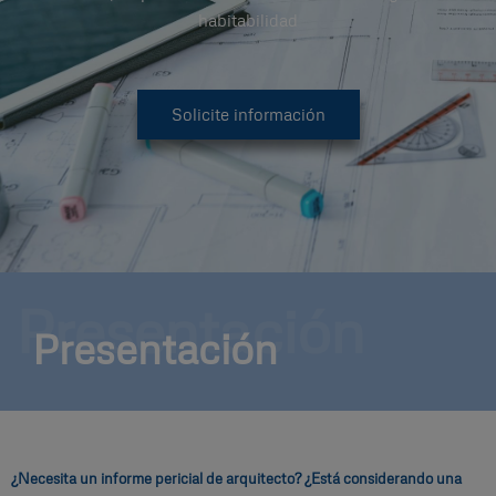
habitabilidad
Solicite información
Presentación
Presentación
¿Necesita un informe pericial de arquitecto? ¿Está considerando una