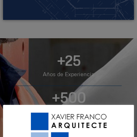
+
25
Años de Experiencia
+
500
Peritajes
+
750